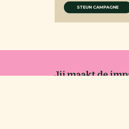
STEUN CAMPAGNE
Jij maakt de impa
zien in jouw regi
Beter voedsel op je bord en bet
Ontdek de lopende campagnes!