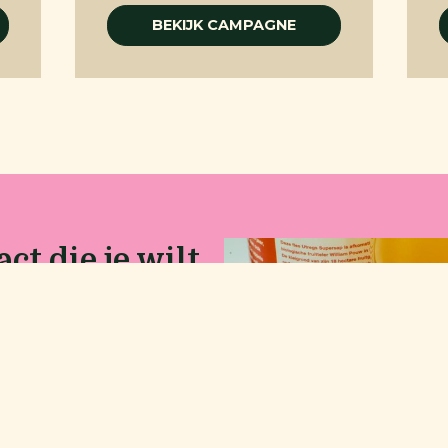
BEKIJK CAMPAGNE
ct die je wilt
o
er voor de leefomgeving.