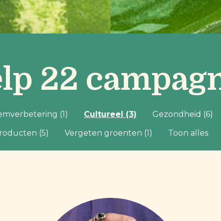
lp 22 campag
mverbetering (1)
Cultureel (3)
Gezondheid (6)
roducten (5)
Vergeten groenten (1)
Toon alles