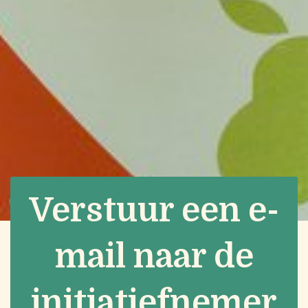
Verstuur een e-
mail naar de
initiatiefnemer