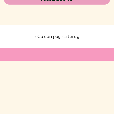
« Ga een pagina terug
Heb jij een goed idee?
Gebruik ons platform om je nieuwe lokale
product of project op te starten.
Meld jouw idee aan!