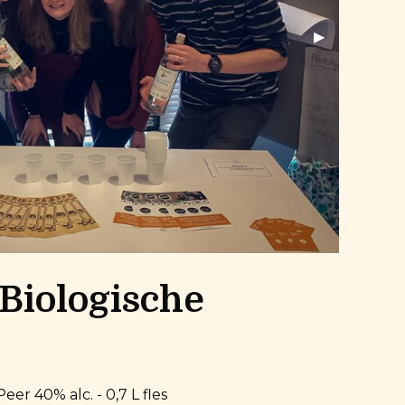
Next Slide
▶︎
 Biologische
r 40% alc. - 0,7 L fles