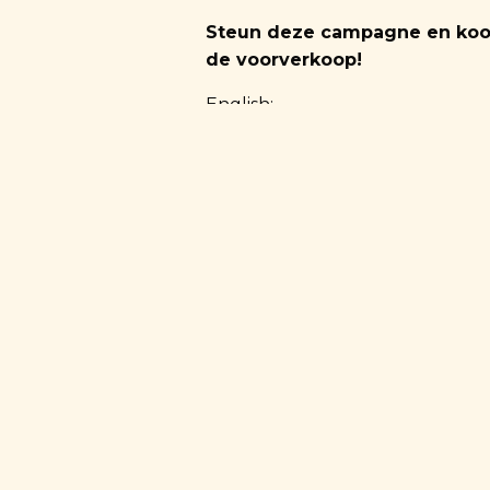
Steun deze campagne en koop
de voorverkoop!
English:
Responsible drinking? Achievab
With this delicious, sustainable
to question your drinking choice
At Local2Local we try to ensure 
products that we sell are as tran
a sustainable business by closi
consumer to change the status q
the business to allow them to d
network.
In collaboration with William P
students from the University of 