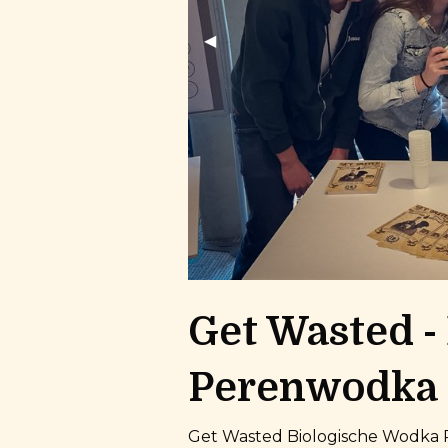
Previous Slide
◀︎
Get Wasted -
Perenwodka
Get Wasted Biologische Wodka Pee