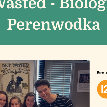
asted - Biolo
Perenwodka
Een 