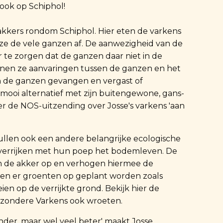
s ook op Schiphol!
e akkers rondom Schiphol. Hier eten de varkens
ze de vele ganzen af. De aanwezigheid van de
r te zorgen dat de ganzen daar niet in de
einen ze aanvaringen tussen de ganzen en het
n de ganzen gevangen en vergast of
 mooi alternatief met zijn buitengewone, gans-
ier de NOS-uitzending
over Josse's varkens 'aan
len ook een andere belangrijke ecologische
 verrijken met hun poep het bodemleven. De
n de akker op en verhogen hiermee de
n er groenten op geplant worden zoals
ien op de verrijkte grond.
Bekijk hier
de
ijzondere Varkens ook wroeten.
der, maar wel veel beter' maakt Josse