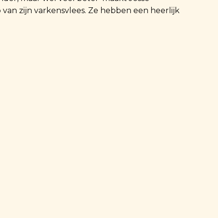
 van zijn varkensvlees. Ze hebben een heerlijk
osse o.a. heerlijke droge worsten. De worsten
dig om te drogen.
roge worsten van Buitengewone Varkens! Bij
ze snel beschikbaar en stuurt Josse
am, in 3 smaken: venkel, knoflook en rode wijn
gebracht): € 6,75 of ophalen in:
rsten gereed zijn.