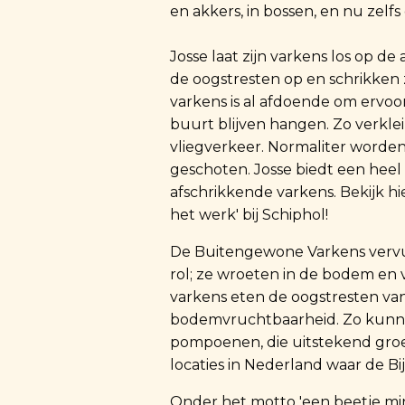
en akkers, in bossen, en nu zelf
Josse laat zijn varkens los op d
de oogstresten op en schrikken 
varkens is al afdoende om ervoo
buurt blijven hangen. Zo verkl
vliegverkeer. Normaliter worde
geschoten. Josse biedt een heel
afschrikkende varkens.
Bekijk h
het werk' bij Schiphol!
De Buitengewone Varkens vervul
rol; ze wroeten in de bodem en
varkens eten de oogstresten va
bodemvruchtbaarheid. Zo kunne
pompoenen, die uitstekend groe
locaties in Nederland waar de B
Onder het motto 'een beetje min