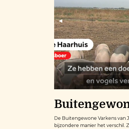
Previous Slide
◀︎
Buitengewon
De Buitengewone Varkens
van J
bijzondere manier het verschil.