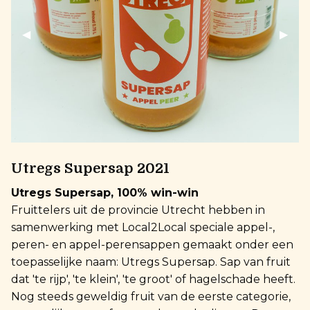
Previous Slide
◀︎
Next 
▶︎
Utregs Supersap 2021
Utregs Supersap, 100% win-win
Fruittelers uit de provincie Utrecht hebben in
samenwerking met Local2Local speciale appel-,
peren- en appel-perensappen gemaakt onder een
toepasselijke naam: Utregs Supersap. Sap van fruit
dat 'te rijp', 'te klein', 'te groot' of hagelschade heeft.
Nog steeds geweldig fruit van de eerste categorie,